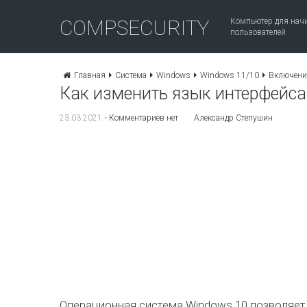
COMPSECURITY
Компьютер для на
пользователей
Главная
Система
Windows
Windows 11/10
Включени
Как изменить язык интерфейса
23.03.2021
•
Комментариев нет
Александр Степушин
Операционная система
Windows 10
позволяет