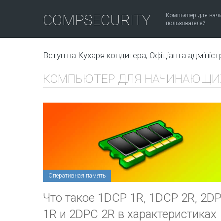
COMPSECURITY
Компьютер для на
пользователей
Вступ на Кухаря кондитера, Офіціанта адмініст
КОМПЬЮТЕР ДЛЯ НАЧИНАЮЩИХ
Оперативная память
Что такое 1DCP 1R, 1DCP 2R, 2D
1R и 2DPC 2R в характеристиках