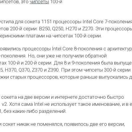
ипсетов, это
чипсеты
100-й
тила для сокета 1151 процессоры Intel Core 7-поколения
етов 200-й серии: B250, Q250, H270 и Z270. Эти процессор
ринскими платами на чипсетах 100-й серии.
оявились процессоры Intel Core 8-поколения с архитекту
 9-поколения. Но, они уже не получили обратной
х 100-й и 200-й серии. Для 8 и 9-поколения была выпущ
5, H370, Q370, Z370 и Z390. При этом чипсеты 300-й серии
ржки старых процессоров, которые раньше выпускались 
 сокета на две версии и интернете достаточно быстро
 v2. Хотя сама Intel не использует такое именование, и в 
, без каких-либо разделений.
 сокет никак не поменялся, появилось две его версии,