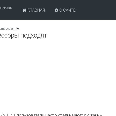
чинающих
ГЛАВНАЯ
О САЙТЕ
цессоры Intel
цессоры подходят
GA 1151 пользователи часто сталкиваются с таким