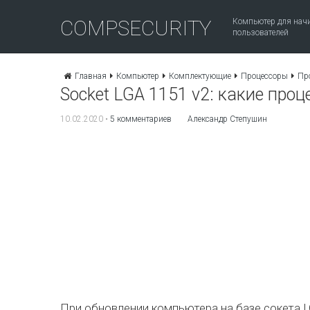
COMPSECURITY
Компьютер для на
пользователей
Главная
Компьютер
Комплектующие
Процессоры
Про
Socket LGA 1151 v2: какие про
10.02.2020
•
5 комментариев
Александр Степушин
При обновлении компьютера на базе сокета L