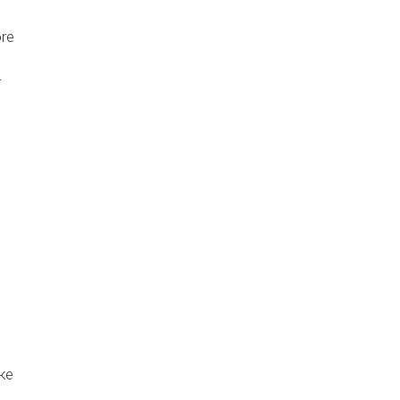
re
-
ке