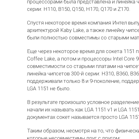
процессорами была представлена и линейка ч
серии: H110, B150, Q150, H170, Q170 и Z170.
Спустя некоторое время компания Интел выпус
архитектурой Kaby Lake, а также линейку чипс
были полностью совместимы со старыми мате
Еще через некоторое время для сокета 1151 п
Coffee Lake, а потом и процессоры Intel Core
совместимости со старыми платами на чипсета
линейка чипсетов 300-й серии: H310, B360, B36
поддерживали только 8 и 9-поколение, подде
LGA 1151 не было.
В результате произошло условное разделение
начали их называть как LGA 1151 v1 и LGA 1151
документах сокет называется просто LGA 1151
Таким образом, несмотря на то, что физически
которые несовместимы друг с другом: