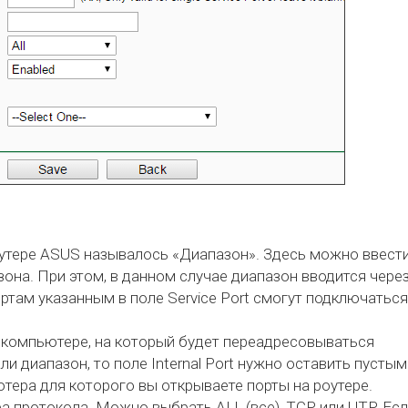
роутере ASUS называлось «Диапазон». Здесь можно ввест
зона. При этом, в данном случае диапазон вводится чере
ортам указанным в поле Service Port смогут подключаться
 компьютере, на который будет переадресовываться
али диапазон, то поле Internal Port нужно оставить пустым
тера для которого вы открываете порты на роутере.
протокола. Можно выбрать ALL (все), TCP или UTP. Есл