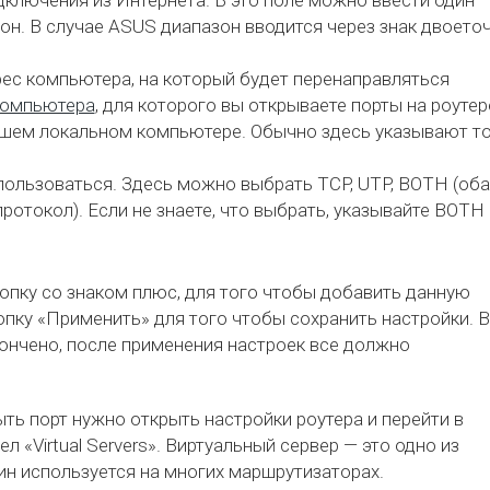
дключения из Интернета. В это поле можно ввести один
зон. В случае ASUS диапазон вводится через знак двоето
рес компьютера, на который будет перенаправляться
компьютера
, для которого вы открываете порты на роутер
ашем локальном компьютере. Обычно здесь указывают т
пользоваться. Здесь можно выбрать TCP, UTP, BOTH (оба
ротокол). Если не знаете, что выбрать, указывайте BOTH
опку со знаком плюс, для того чтобы добавить данную
опку «Применить» для того чтобы сохранить настройки. 
кончено, после применения настроек все должно
ть порт нужно открыть настройки роутера и перейти в
л «Virtual Servers». Виртуальный сервер — это одно из
ин используется на многих маршрутизаторах.