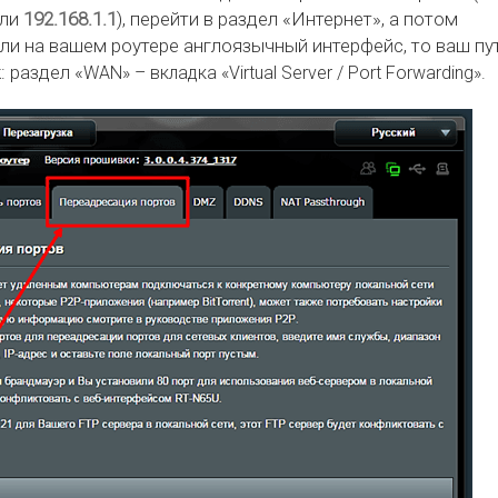
ли
192.168.1.1
), перейти в раздел «Интернет», а потом
ли на вашем роутере англоязычный интерфейс, то ваш пу
: раздел «
WAN» – вкладка «Virtual Server / Port Forwarding».