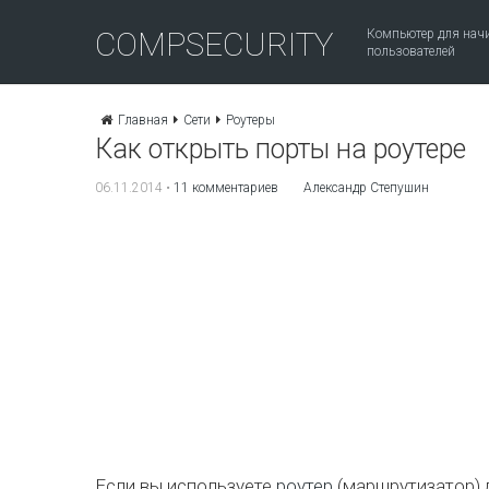
COMPSECURITY
Компьютер для на
пользователей
Главная
Сети
Роутеры
Как открыть порты на роутере
06.11.2014
•
11 комментариев
Александр Степушин
Если вы используете
роутер
(маршрутизатор) 