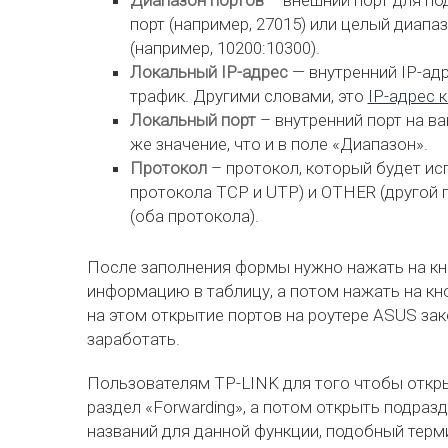
Диапазон портов
– внешний порт для по
порт (например, 27015) или целый диапа
(например, 10200:10300).
Локальный IP-адрес
— внутренний IP-ад
трафик. Другими словами, это
IP-адрес 
Локальный порт
– внутренний порт на в
же значение, что и в поле «Диапазон».
Протокол
– протокол, который будет ис
протокола TCP и UTP) и OTHER (другой п
(оба протокола).
После заполнения формы нужно нажать на кн
информацию в таблицу, а потом нажать на кн
на этом открытие портов на роутере ASUS за
заработать.
Пользователям TP-LINK для того чтобы откры
раздел «Forwarding», а потом открыть подразде
названий для данной функции, подобный терм