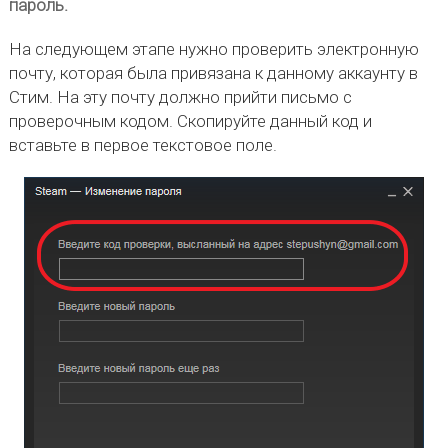
пароль.
На следующем этапе нужно проверить электронную
почту, которая была привязана к данному аккаунту в
Стим. На эту почту должно прийти письмо с
проверочным кодом. Скопируйте данный код и
вставьте в первое текстовое поле.