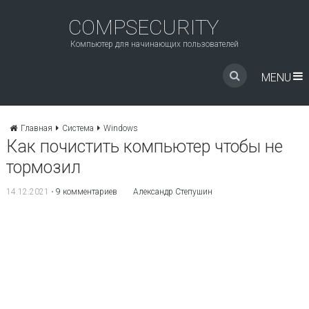
COMPSECURITY
Компьютер для начинающих пользователей
MENU
Главная
Система
Windows
Как почистить компьютер чтобы не
тормозил
14.12.2021
•
9 комментариев
Александр Степушин