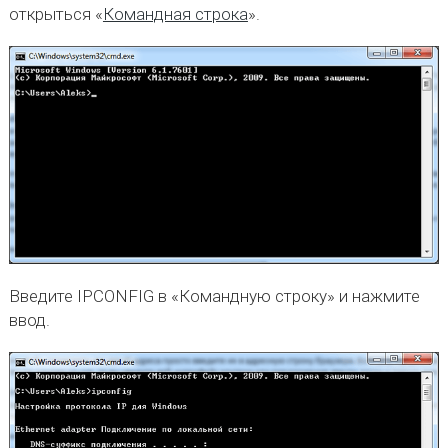
открыться «
Командная строка
».
Введите IPCONFIG в «Командную строку» и нажмите
ввод.