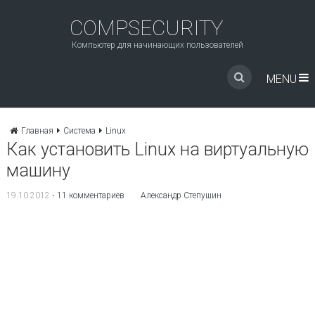
COMPSECURITY
Компьютер для начинающих пользователей
MENU
Главная
Система
Linux
Как установить Linux на виртуальную
машину
19.10.2012
•
11 комментариев
Александр Степушин