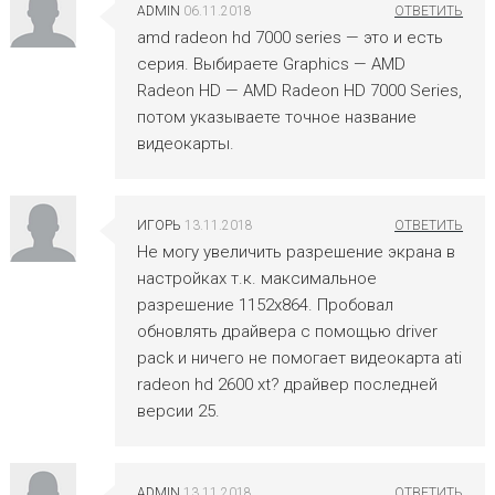
ADMIN
06.11.2018
amd radeon hd 7000 series — это и есть
серия. Выбираете Graphics — AMD
Radeon HD — AMD Radeon HD 7000 Series,
потом указываете точное название
видеокарты.
ИГОРЬ
13.11.2018
Не могу увеличить разрешение экрана в
настройках т.к. максимальное
разрешение 1152х864. Пробовал
обновлять драйвера с помощью driver
pack и ничего не помогает видеокарта ati
radeon hd 2600 xt? драйвер последней
версии 25.
ADMIN
13.11.2018