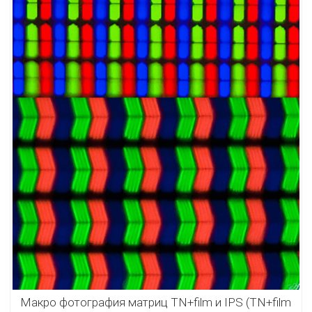
Макро фотография матриц TN+film и IPS (TN+film