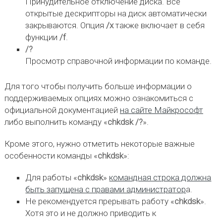
Принудительное отключение диска. Все
открытые дескрипторы на диск автоматически
закрываются. Опция
/x
также включает в себя
функции
/f
.
/?
Просмотр справочной информации по команде.
Для того чтобы получить больше информации о
поддерживаемых опциях можно ознакомиться с
официальной документацией
на сайте Майкрософт
либо выполнить команду «
chkdsk /?
».
Кроме этого, нужно отметить некоторые важные
особенности команды «
chkdsk
»:
Для работы «
chkdsk
»
командная строка должна
быть запущена с правами администратор
а.
Не рекомендуется прерывать работу «
chkdsk
».
Хотя это и не должно приводить к