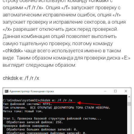
строку обычно используют команду «
chkdsk
» с
опциями «
/f /r /x
». Опция «
/f
» запускает проверку с
автоматическим исправлением ошибок, опция «
/r
»
запускает проверку и исправление секторов, а опция
«
/x
» разрешает отключить диск перед проверкой.
Данная комбинация опций позволяет выполнить
самую тщательную проверку, поэтому команду
«
chkdsk
» чаще всего используется именно в таком
виде. Таким образом команда для проверки диска «
E:
»
выглядит следующим образом:
chkdsk e: /f /r /x